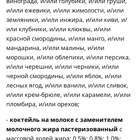
винограда, и/или голубики, и/или груши,
и/или ежевики, и/или жимолости, и/или
земляники, и/или инжира, и/или киви, и/
или клубники, и/или клюквы, и/или
красной смородины, и/или манго, и/или
мандарина, и/или малины, и/или
морошки, и/или облепихи, и/или персика,
и/или черешни, и/или черники, и/или
черной смородины, и/или яблок, и/или
лесных ягод, и/или ванили, и/или сливок,
и/или крем-брюле, и/или карамели, и/или
пломбира, и/или орехов;
-
коктейль на молоке с заменителем
молочного жира пастеризованный
с
массовой долей жира: 0,5%; 0,8%; 1,0%;