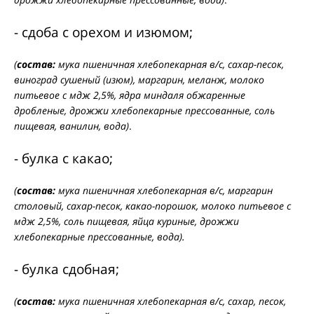
- сдоба с орехом и изюмом;
(
состав:
мука пшеничная хлебопекарная в/с, сахар-песок,
виноград сушеный (изюм), маргарин, меланж, молоко
питьевое с мдж 2,5%, ядра миндаля обжаренные
дробленые, дрожжи хлебопекарные прессованные, соль
пищевая, ванилин, вода)
.
- булка с какао;
(
состав:
мука пшеничная хлебопекарная в/с, маргарин
столовый, сахар-песок, какао-порошок, молоко питьевое с
мдж 2,5%, соль пищевая, яйца куриные, дрожжи
хлебопекарные прессованные, вода).
- булка сдобная;
(
состав:
мука пшеничная хлебопекарная в/с, сахар, песок,