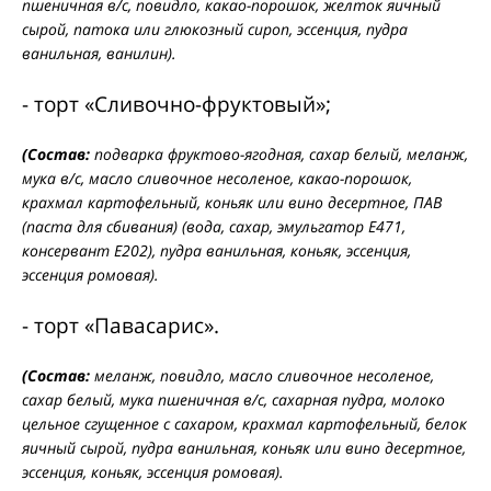
пшеничная в/с, повидло, какао-порошок, желток яичный
сырой, патока или глюкозный сироп, эссенция, пудра
ванильная, ванилин).
- торт «Сливочно-фруктовый»;
(Состав:
подварка фруктово-ягодная, сахар белый, меланж,
мука в/с, масло сливочное несоленое, какао-порошок,
крахмал картофельный, коньяк или вино десертное, ПАВ
(паста для сбивания) (вода, сахар, эмульгатор Е471,
консервант Е202), пудра ванильная, коньяк, эссенция,
эссенция ромовая).
- торт «Павасарис».
(Состав:
меланж, повидло, масло сливочное несоленое,
сахар белый, мука пшеничная в/с, сахарная пудра, молоко
цельное сгущенное с сахаром, крахмал картофельный, белок
яичный сырой, пудра ванильная, коньяк или вино десертное,
эссенция, коньяк, эссенция ромовая).