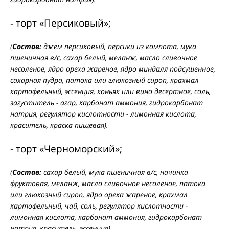
- торт «Персиковый»;
(
Состав:
джем персиковый, персики из компота, мука
пшеничная в/с, сахар белый, меланж, масло сливочное
несоленое, ядро ореха жареное, ядро миндаля подсушенное,
сахарная пудра, патока или глюкозный сироп, крахмал
картофельный, эссенция, коньяк или вино десертное, соль,
загуститель - агар, карбонат аммония, гидрокарбонат
натрия, регулятор кислотности - лимонная кислота,
краситель, краска пищевая).
- торт «Черноморский»;
(
Состав:
сахар белый, мука пшеничная в/с, начинка
фруктовая, меланж, масло сливочное несоленое, патока
или глюкозный сироп, ядро ореха жареное, крахмал
картофельный, чай, соль, регулятор кислотности -
лимонная кислота, карбонат аммония, гидрокарбонат
натрия, краситель, эссенция).