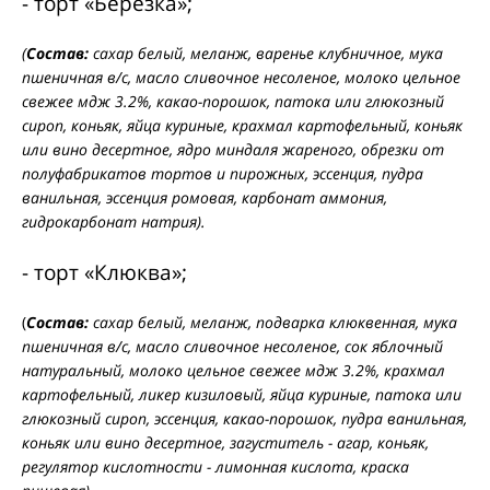
- торт «Березка»;
(
Состав:
сахар белый, меланж, варенье клубничное, мука
пшеничная в/с, масло сливочное несоленое, молоко цельное
свежее мдж 3.2%, какао-порошок, патока или глюкозный
сироп, коньяк, яйца куриные, крахмал картофельный, коньяк
или вино десертное, ядро миндаля жареного, обрезки от
полуфабрикатов тортов и пирожных, эссенция, пудра
ванильная, эссенция ромовая, карбонат аммония,
гидрокарбонат натрия).
- торт «Клюква»;
(
Состав:
сахар белый, меланж, подварка клюквенная, мука
пшеничная в/с, масло сливочное несоленое, сок яблочный
натуральный, молоко цельное свежее мдж 3.2%, крахмал
картофельный, ликер кизиловый, яйца куриные, патока или
глюкозный сироп, эссенция, какао-порошок, пудра ванильная,
коньяк или вино десертное, загуститель - агар, коньяк,
регулятор кислотности - лимонная кислота, краска