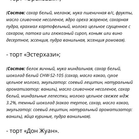
(
Состав:
сахар белый, меланж, мука пшеничная в/с, фрукты,
масло сливочное несоленое, ядро ореха жареное, сахарная
пудра, крахмал картофельный, молоко цельное сгущенное с
сахаром, патока или глюкозный сироп, коньяк или вино
десертное, эссенция, пудра ванильная, эссенция ромовая).
- торт «Эстерхази»;
(
Состав:
белок яичный, мука миндальная, сахар белый,
шоколад белый CHW-S2-105 (сахар, масло какао, сухое
цельное молоко, эмульгатор: соевый лецитин, натуральный
ароматизатор: ваниль), масло сливочное несоленое, сахар
белый, миндальные лепестки, молоко цельное свежее мдж
3.2%, темный шоколад (какао тертое, сахар, масло какао,
эмульгатор: соевый лецитин, натуральный ароматизатор:
ваниль), яйца куриные, пудра ванильная).
- торт «Дон Жуан».