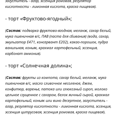
загуститель - агар, эссенция ромовая, регулятор
кислотности - лимонная кислота, краска пищевая).
- торт «Фруктово-ягодный»;
(
Состав:
подварка фруктово-ягодная, меланж, сахар белый,
мука пшеничная в/с, ПАВ (паста для сбивания) (вода, сахар,
эмульгатор Е471, консервант Е202), какао-порошок, пудра
ванильная, коньяк, крахмал картофельный, эссенция,
карбонат аммония).
- торт «Солнечная долина»;
(
Состав:
фрукты из компота, сахар белый, меланж, мука
пшеничная в/с, масло сливочное несоленое, джем,
конфитюр, варенье, патока или глюкозный сироп, молоко
цельное сгущенное с сахаром, белок яичный сырой, крахмал
картофельный, коньяк или вино десертное, загуститель -
агар, регулятор кислотности - лимонная кислота, эссенция,
эссенция цитрусовая, эссенция ромовая, краска пищевая
).