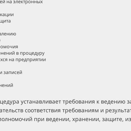
ей на электронных
икации
ащита
овлению
е
номочия
енений в процедуру
ихся на предприятии
и записей
енений
едура устанавливает требования к ведению з
зательств соответствия требованиям и резуль
полномочий при ведении, хранении, защите, и