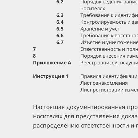
6.2
Порядок ведения запис
носителях
6.3
Требования к идентиф
6.4
Контролируемость и з
6.5
Хранение и учет
6.6
Требования к восстан
6.7
Изъятие и уничтожени
7
Ответственность и пол
8
Порядок внесения изм
Приложение А
Реестр записей, ведущ
Инструкция 1
Правила идентификаци
Лист ознакомления
Лист регистрации изм
Настоящая документированная проц
носителях для представления дока
распределению ответственности и 