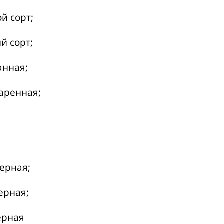
й сорт;
й сорт;
анная;
аренная;
зерная;
ерная;
ерная