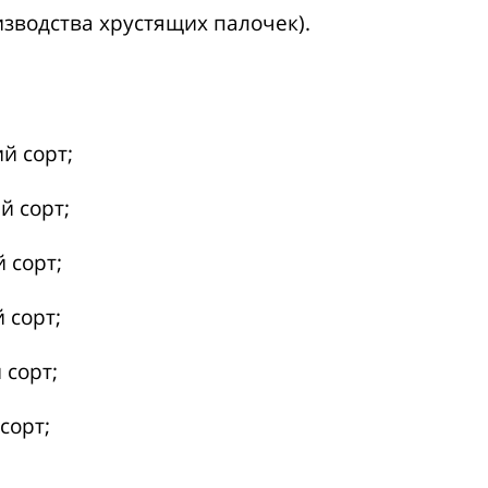
изводства хрустящих палочек).
й сорт;
й сорт;
 сорт;
 сорт;
 сорт;
сорт;