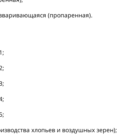
азваривающаяся (пропаренная).
1;
2;
3;
4;
5;
оизводства хлопьев и воздушных зерен);