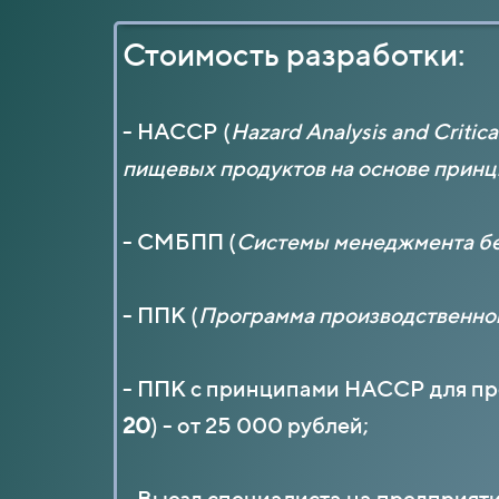
Стоимость разработки:
- НАССР (
Hazard Analysis and Critica
пищевых продуктов на основе прин
- СМБПП (
Системы менеджмента бе
- ППК (
Программа производственно
- ППК с принципами НАССР для пр
20
) - от 25 000 рублей;
- Выезд специалиста на предприяти