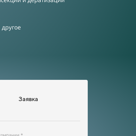
нсекции и дератизации
 другое
Заявка
компании *