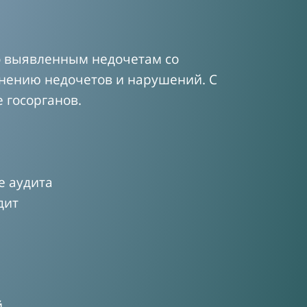
о выявленным недочетам со
анению недочетов и нарушений. С
 госорганов.
е аудита
дит
й