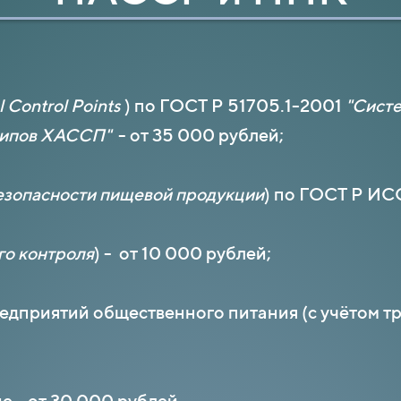
l Control Points
) по ГОСТ Р 51705.1-2001
"Систе
ципов ХАССП"
- от 35 000 рублей;
зопасности пищевой продукции
) по ГОСТ Р ИС
го контроля
) - от 10 000 рублей;
едприятий общественного питания (с учётом 
е - от 30 000 рублей.