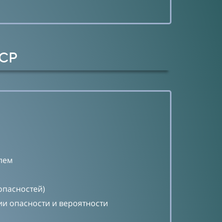
ССР
лем
опасностей)
и опасности и вероятности