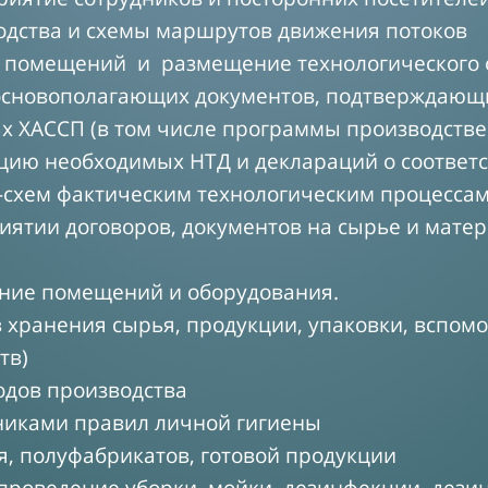
одства и схемы маршрутов движения потоков
х помещений и размещение технологического 
ь основополагающих документов, подтверждающ
х ХАССП (в том числе программы производстве
цию необходимых НТД и деклараций о соответс
к-схем фактическим технологическим процесса
ятии договоров, документов на сырье и матер
ояние помещений и оборудования.
 хранения сырья, продукции, упаковки, вспомо
тв)
ходов производства
никами правил личной гигиены
я, полуфабрикатов, готовой продукции