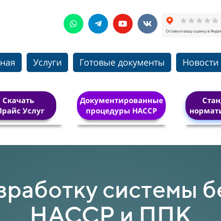
вная
Услуги
Готовые документы
Новости
Скачать
Документированные
Стан
Прайс Услуг
процедуры HACCP
нормат
зработку системы 
НАССР и ППК