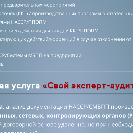
 предварительных мероприятий
 точек (ККТ) / производственных программ обязатель
остями НАССР/ППОПМ
ритериев действия для каждой ККТ/ППОПМ
ктирующих действий/коррекций в случае отклонений от 
СР/Системы МБПП на предприятии
емы
ая услуга
«Свой эксперт-ауди
а,
анализ документации НАССР/СМБПП производ
ных, сетевых, контролирующих органов (РП
 договорной основе удалённо, но при необход