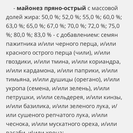
-
майонез пряно-острый
с массовой
долей жира: 50,0 %; 52,0 %; 55,0 %; 60,0 %;
63,0 %; 65,0 %; 67,0 %; 70,0 %; 72,0 %; 75,0
%; 80,0 %; 83,0 % - с добавлением: семян
пажитника и/или черного перца, и/или
красного острого перца (чили), и/или
гвоздики, и/или тмина, и/или кориандра,
и/или кардамона, и/или паприки, и/или
тимьяна, и/или душицы (орегано), и/или
укропа (семена, и/или зелень), и/или
петрушки, и/или сельдерея, и/или кинзы,
и/или базилика, и/или зеленого лука, и/
или сушеного репчатого лука, и/или
чеснока, и/или мускатного ореха, и/или
васаби, и\или хрена;