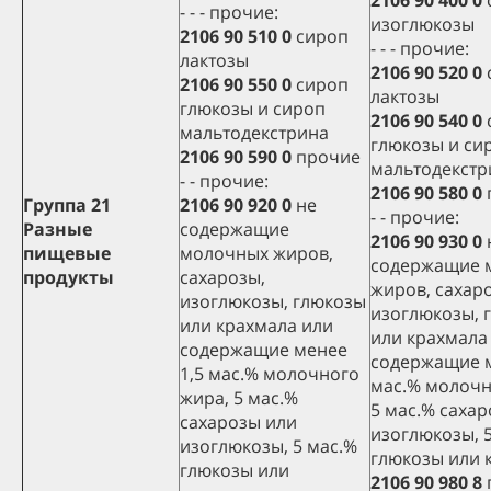
2106 90 400 0
- - - прочие:
изоглюкозы
2106 90 510 0
сироп
- - - прочие:
лактозы
2106 90 520 0
2106 90 550 0
сироп
лактозы
глюкозы и сироп
2106 90 540 0
мальтодекстрина
глюкозы и си
2106 90 590 0
прочие
мальтодекстр
- - прочие:
2106 90 580 0
Группа 21
2106 90 920 0
не
- - прочие:
Разные
содержащие
2106 90 930 0
пищевые
молочных жиров,
содержащие 
продукты
сахарозы,
жиров, сахар
изоглюкозы, глюкозы
изоглюкозы, 
или крахмала или
или крахмала
содержащие менее
содержащие м
1,5 мас.% молочного
мас.% молочн
жира, 5 мас.%
5 мас.% саха
сахарозы или
изоглюкозы, 
изоглюкозы, 5 мас.%
глюкозы или 
глюкозы или
2106 90 980 8