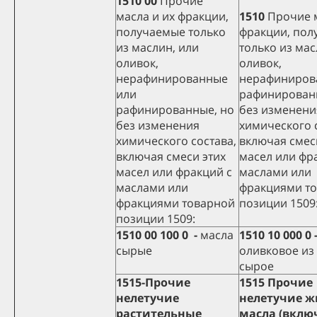
1510 00
Прочие
масла и их фракции,
1510
Прочие м
получаемые только
фракции, пол
из маслин, или
только из мас
оливок,
оливок,
нерафинированные
нерафиниров
или
рафинирован
рафинированные, но
без изменени
без изменения
химического 
химического состава,
включая смес
включая смеси этих
масел или фр
масел или фракций с
маслами или
маслами или
фракциями т
фракциями товарной
позиции 1509
позиции 1509:
1510 00 100 0 -
масла
1510 10 000 0 
сырые
оливковое из
сырое
1515-Прочие
1515 Прочие
нелетучие
нелетучие ж
растительные
масла (вклю