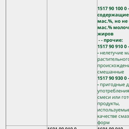
1517 90 100 0 -
содержащие 
мас.%, но не
мас.% моло
жиров
- - прочие:
1517 90 910 0 -
-
нелетучие м
растительног
происхождени
смешанные
1517 90 930 0 -
-
пригодные д
употребления
смеси или го
продукты,
используемые
качестве смаз
форм