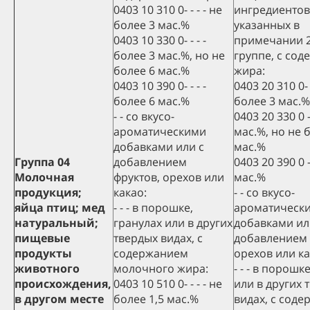
0403 10 310 0- - - - не
ингредиентов
более 3 мас.%
указанных в
0403 10 330 0- - - -
примечании 2
более 3 мас.%, но не
группе, с со
более 6 мас.%
жира:
0403 10 390 0- - - -
0403 20 310 0- 
более 6 мас.%
более 3 мас.%
- - со вкусо-
0403 20 330 0 -
ароматическими
мас.%, но не 
добавками или с
мас.%
Группа 04
добавлением
0403 20 390 0 -
Молочная
фруктов, орехов или
мас.%
продукция;
какао:
- - со вкусо-
яйца птиц; мед
- - - в порошке,
ароматическ
натуральный;
гранулах или в других
добавками ил
пищевые
твердых видах, с
добавлением 
продукты
содержанием
орехов или ка
животного
молочного жира:
- - - в порошк
происхождения,
0403 10 510 0- - - - не
или в других 
в другом месте
более 1,5 мас.%
видах, с сод