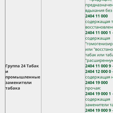
предназначен
вдыхания без
2404 11 000
-
содержащая т
восстановлен
2404 11 000 1
-
содержащая
"гомогенизи
или "восстан
табак или та
"расширенную
Группа 24 Табак
2404 11 000 9
-
и
2404 12 000 0
-
промышленные
содержащая 
заменители
2404 19 000
-
табака
прочая:
2404 19 000 1
-
содержащая
заменители т
2404 19 000 9
-