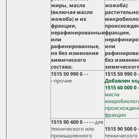
жиры, масла
жожоба)
(включая масло
растительно
жожоба) и их
микробиоло
фракции,
происхожден
нерафинированные
фракции,
или
нерафиниро
рафинированные,
или
но без изменения
рафинирова
химического
без изменен
состава:
химического
1515 50 990 0 - -
1515 50 990 0 -
-
прочие
Добавлен ко
1515 60 000 0 
масла
микробиолог
происхождени
фракции
1515 90 400 0 - - - -
для
технического или
1515 90 500 0 - 
промышленного
технического