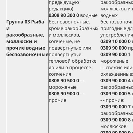
предыдущую
ракообразных
редакцию)
моллюсков и 
0308 90 300 0
водные
водных
Группа 03 Рыба
беспозвоночные,
беспозвоноч
и
кроме ракообразных
пригодные дл
ракообразные,
и моллюсков,
употребления
моллюски и
копченые, не
0309 10 000 0
прочие водные
подвергнутые или
0309 90 000
пр
беспозвоночные
подвергнутые
0309 90 000
1
тепловой обработке
мороженые
до или в процессе
- - свежие или
копчения
охлажденные
0308 90 500 0
- -
0309 90 000 4
мороженые
ракообразны
0308 90 900 0
- -
0309 90 000 5
прочие
- - прочие:
0309 90 000 7
ракообразны
0309 90 000 8
моллюсков
0309 90 000 9