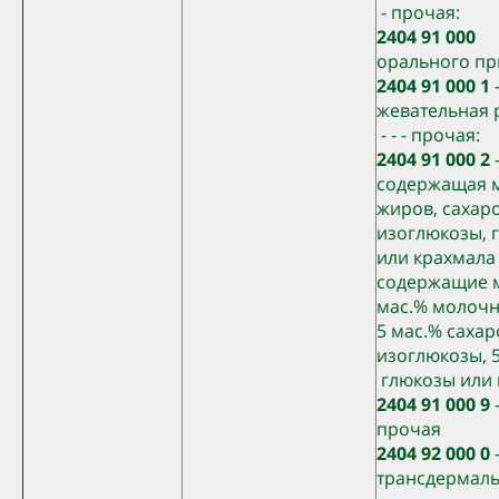
- прочая:
2404 91 000
-
орального пр
2404 91 000 1
-
жевательная 
- - - прочая:
2404 91 000 2
-
содержащая 
жиров, сахар
изоглюкозы, 
или крахмала
содержащие м
мас.% молочн
5 мас.% саха
изоглюкозы, 
глюкозы или 
2404 91 000 9
-
прочая
2404 92 000 0
-
трансдермал