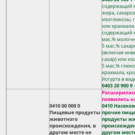
содержащий 
жира, сахаро
изоглюкозы, 
или крахмала
содержащий м
мас.% молочн
5 мас.% саха
(включая инв
сахар) или из
5 мас.% глюк
крахмала, кр
йогурта в ви
0403 20 900 9 -
Расширилас
появились н
0410 00 000 0
0410 Насеко
Пищевые продукты
прочие пищ
животного
продукты ж
происхождения, в
происхожден
другом месте не
другом мест