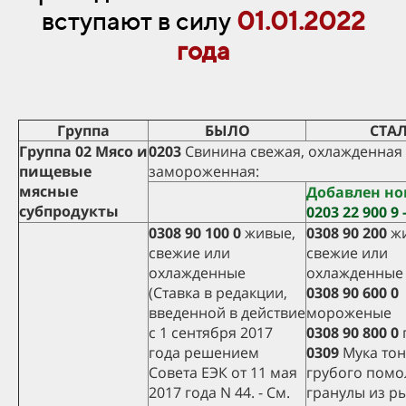
вступают в силу
01.01.2022
года
Группа
БЫЛО
СТА
Группа 02 Мясо и
0203
Свинина свежая, охлажденная
пищевые
замороженная:
мясные
Добавлен н
субпродукты
0203 22 900 9 -
0308 90 100 0
живые,
0308 90 200
жи
свежие или
свежие или
охлажденные
охлажденные
(Ставка в редакции,
0308 90 600 0
введенной в действие
мороженые
с 1 сентября 2017
0308 90 800 0
года решением
0309
Мука тон
Совета ЕЭК от 11 мая
грубого помо
2017 года N 44. - См.
гранулы из р