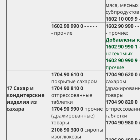
мяса, мясных
субпродуктов
1602 10 009 9 -
1602 90 990 0 - - - - -
1602 90 990 - - -
-
прочие
-
прочие:
Добавлены 
1602 90 990 1
-
насекомых
1602 90 990 9
прочие
1704 90 610 0
1704 90 620 0
покрытые сахаром
сахаром
17 Сахар и
1704 90 810 0
(дражирован
кондитерские
отпрессованные
товары
изделия из
таблетки
1704 90 820 0
сахара
1704 90 990 0
прочие
отпрессован
(дражированные)
таблетки
товары
1704 90 980 0
2106 90 300 0
сиропы
изоглюкозы