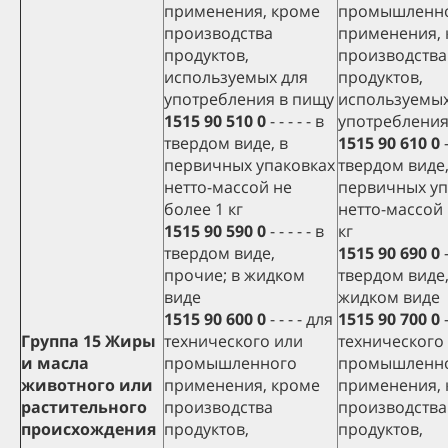
применения, кроме
промышленн
производства
применения,
продуктов,
производства
используемых для
продуктов,
употребления в пищу
используемых
1515 90 510 0
- - - - - в
употребления
твердом виде, в
1515 90 610 0
-
первичных упаковках
твердом виде,
нетто-массой не
первичных уп
более 1 кг
нетто-массой 
1515 90 590 0
- - - - - в
кг
твердом виде,
1515 90 690 0
-
прочие; в жидком
твердом виде,
виде
жидком виде
1515 90 600 0
- - - - для
1515 90 700 0
-
Группа 15 Жиры
технического или
технического
и масла
промышленного
промышленн
животного или
применения, кроме
применения,
растительного
производства
производства
происхождения
продуктов,
продуктов,