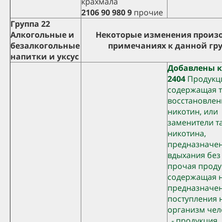
крахмала
2106 90 980 9
прочие
Группа 22
Алкогольные и
Некоторые изменения произ
безалкогольные
примечаниях к данной гр
напитки и уксус
Добавлены 
2404
Продукц
содержащая т
восстановлен
никотин, или
заменители т
никотина,
предназначен
вдыхания без
прочая проду
содержащая н
предназначен
поступления 
организм чел
- продукция,