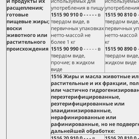
и продукты их
используемых для
используемых
расщепления;
употребления в пищу
употребления
готовые
1515 90 910 0 - - - - -
в
1515 90 810 0
-
пищевые жиры;
твердом виде, в
твердом виде,
воски
первичных упаковках
первичных уп
животного или
нетто-массой не
нетто-массой 
растительного
более 1 кг
кг
происхождения
1515 90 990 0
- - - - - в
1515 90 890 0
-
твердом виде,
твердом виде,
прочие; в жидком
жидком виде
виде
1516 Жиры и масла животные и
растительные и их фракции, по
или частично гидрогенизирова
переэтерифицированные,
реэтерифицированные или
элаидинизированные,
нерафинированные или
рафинированные, но не подверг
дальнейшей обработке:
1516 20 910 0 - - -
в
1516 20 810 0 -