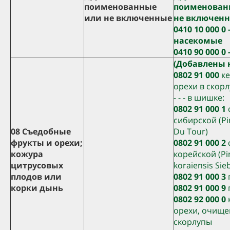
поименованные
поименован
или не включенные
не включенн
0410 10 000 0 
насекомые
0410 90 000 0
(Добавлены 
0802 91 000
ке
орехи в скорл
- - - в шишке:
0802 91 000 1
сибирской (Pin
08 Съедобные
Du Tour)
фрукты и орехи;
0802 91 000 2
кожура
корейской (Pi
цитрусовых
koraiensis Sieb
плодов или
0802 91 000 3
корки дынь
0802 91 000 9
0802 92 000 0
орехи, очище
скорлупы