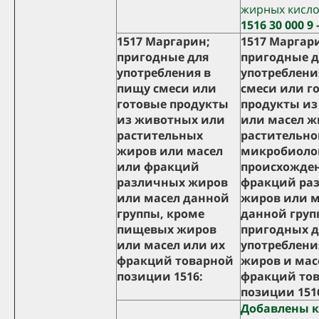
жирных кисло
1516 30 000 9 -
1517 Маргарин;
1517 Маргар
пригодные для
пригодные д
употребления в
употреблени
пищу смеси или
смеси или г
готовые продукты
продукты из
из животных или
или масел ж
растительных
растительно
жиров или масел
микробиоло
или фракций
происхожде
различных жиров
фракций ра
или масел данной
жиров или м
группы, кроме
данной груп
пищевых жиров
пригодных д
или масел или их
употреблени
фракций товарной
жиров и мас
позиции 1516:
фракций то
позиции 151
Добавлены 