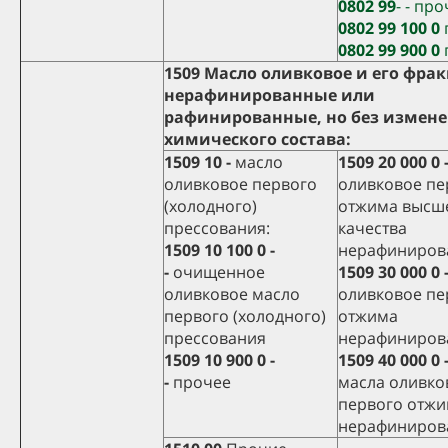
0802 99
- - про
0802 99 100 0
0802 99 900 0
1509 Масло оливковое и его фра
нерафинированные или
рафинированные, но без измен
химического состава:
1509 10 -
масло
1509 20 000 0 
оливковое первого
оливковое пе
(холодного)
отжима высш
прессования:
качества
1509 10 100 0 -
нерафиниров
-
очищенное
1509 30 000 0 
оливковое масло
оливковое пе
первого (холодного)
отжима
прессования
нерафиниров
1509 10 900 0 -
1509 40 000 0 
-
прочее
масла оливко
первого отж
нерафиниров