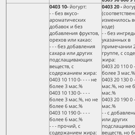
0403 10-
йогурт:
0403 20 -
йогур
- - без вкусо-
(соответстве
ароматических
изменилось в
добавок и без
коде)
добавления фруктов,
- - без ингред
орехов или какао:
указанных в
- - - без добавления
примечании 2
сахара или других
группе, с со
подслащивающих
жира:
веществ, с
0403 20 110 0 -
содержанием жира:
более 3 мас.%
0403 10 110 0- - - - не
0403 20 130 0 -
более 3 мас.%
мас.%, но не 
0403 10 130 0- - - -
мас.%
более 3 мас.%, но не
0403 20 190 0 -
более 6 мас.%
мас.%
0403 10 190 0- - - -
- - с добавле
более 6 мас.%
или других
- - - прочий, с
подслащива
содержанием жира:
веществ, но б