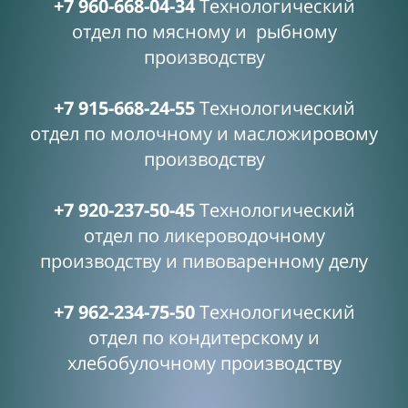
+7 960-668-04-34
Технологический
отдел по мясному и рыбному
производству
+7 915-668-24-55
Технологический
отдел по молочному и масложировому
производству
+7 920-237-50-45
Технологический
отдел по ликероводочному
производству и пивоваренному делу
+7 962-234-75-50
Технологический
отдел по кондитерскому и
хлебобулочному производству