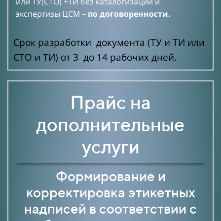
или ТУ(СТО) +ТИ без каталогизации и
экспертизы ЦСМ –
по договоренности.
Срок разработки документа (ТУ и ТИ или
СТО и ТИ) от 3 до 14 рабочих дней.
Прайс на
дополнительные
услуги
Формирование и
корректировка этикетных
надписей
в соответствии с