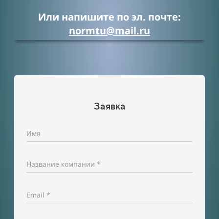
Или напишите по эл. почте:
normtu@mail.ru
Заявка
Имя
Название компании *
Email *